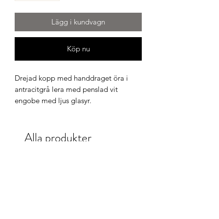
Lägg i kundvagn
Köp nu
Drejad kopp med handdraget öra i 
antracitgrå lera med penslad vit 
engobe med ljus glasyr. 

Formen hos den här koppen är unik 
Alla produkter
och formad i stunden på fri hand för att 
tillåta att intuition och känsla får stort 
utrymme. 

Tål maskindisk och mikrovågsugn.

Höjd 9 cm