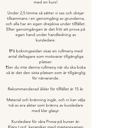
med en kurs!
.
Under 2,5 timme så sätter vi oss och drejar
tillsammans i en genomgång av grunderna,
och alla har en egen drejskiva under tillfället.
Efter genomgången är det fritt att prova på
egen hand under handledning av
kursledare.
❗️På bokningssidan visas en rullmeny med
antal deltagare som motsvarar tillgängliga
platser.
❗️Ser du inte denna rullmeny när du ska boka
så är det den sista platsen som är tillgänglig
för närvarande.
Rekommenderad ålder för tillfället är 15 år.
Material och bränning ingår, och ni kan välja
två av era alster som bränns av kursledare
med klar glasyr.
Kursledare för våra Prova-på kurser är:
Klara Lord, keramiker med masterexamen