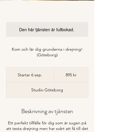
Den här tjänsten är fullbokad.
Kom och lär dig grunderna i drejning!
(Göteborg)
895
svenska
Startar 6 sep.
S
895 kr
kronor
t
a
Studio Göteborg
r
t
a
r
Beskrivning av tjänsten
6
s
Ett perfekt tillfälle för dig som är sugen på
e
att testa drejning men har svårt att få till det
p