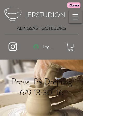
LERSTUDION
ALINGSÅS - GÖTEBORG
Logga in
Prova-På Drejning
6/9 13:30-16