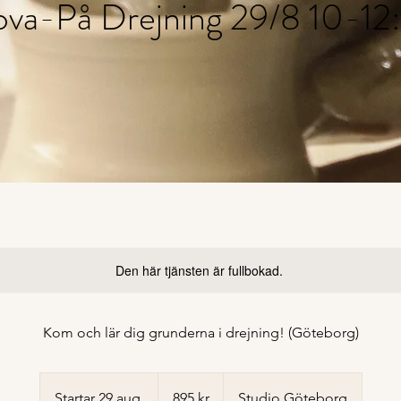
ova-På Drejning 29/8 10-12
Den här tjänsten är fullbokad.
Kom och lär dig grunderna i drejning! (Göteborg)
895
svenska
Startar 29 aug.
S
895 kr
Studio Göteborg
kronor