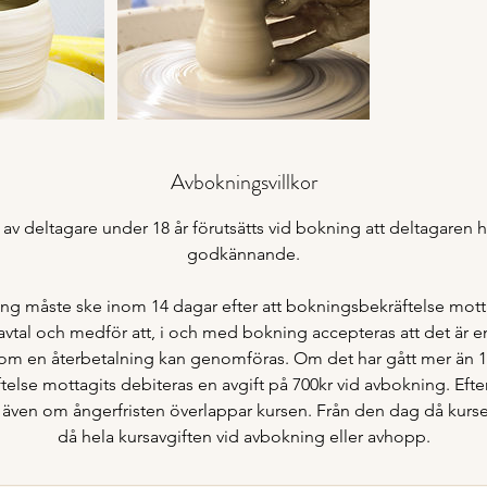
Avbokningsvillkor
av deltagare under 18 år förutsätts vid bokning att deltagaren
godkännande.
ng måste ske inom 14 dagar efter att bokningsbekräftelse motta
vtal och medför att, i och med bokning accepteras att det är
som en återbetalning kan genomföras. Om det har gått mer än 
else mottagits debiteras en avgift på 700kr vid avbokning. Efter 
 även om ångerfristen överlappar kursen. Från den dag då kurse
då hela kursavgiften vid avbokning eller avhopp.