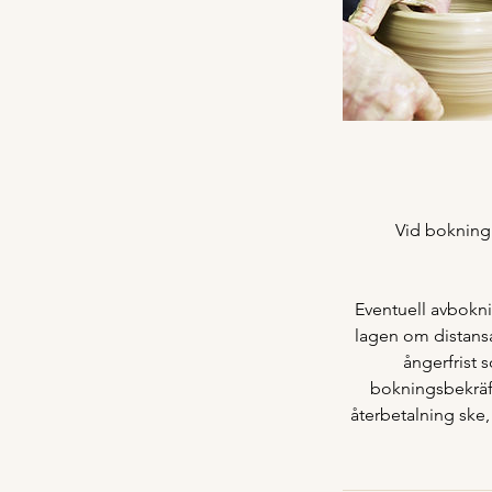
Vid bokning 
Eventuell avbokni
lagen om distansa
ångerfrist 
bokningsbekräft
återbetalning ske,