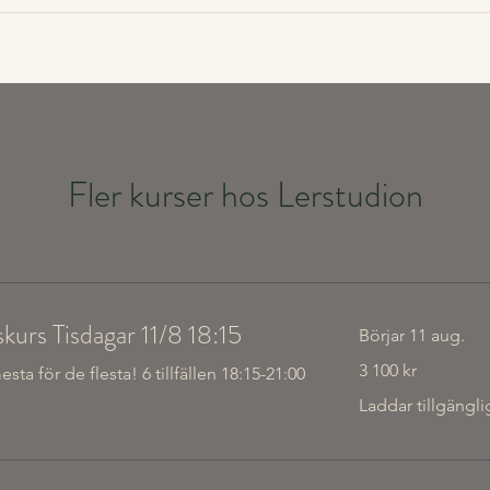
Fler kurser hos Lerstudion
kurs Tisdagar 11/8 18:15
Börjar 11 aug.
3 100
3 100 kr
a för de flesta! 6 tillfällen 18:15-21:00
svenska
kronor
Laddar tillgängli