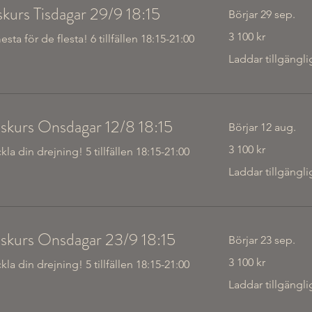
skurs Tisdagar 29/9 18:15
Börjar 29 sep.
3 100
3 100 kr
a för de flesta! 6 tillfällen 18:15-21:00
svenska
kronor
Laddar tillgängli
lskurs Onsdagar 12/8 18:15
Börjar 12 aug.
3 100
3 100 kr
la din drejning! 5 tillfällen 18:15-21:00
svenska
kronor
Laddar tillgängli
lskurs Onsdagar 23/9 18:15
Börjar 23 sep.
3 100
3 100 kr
la din drejning! 5 tillfällen 18:15-21:00
svenska
kronor
Laddar tillgängli