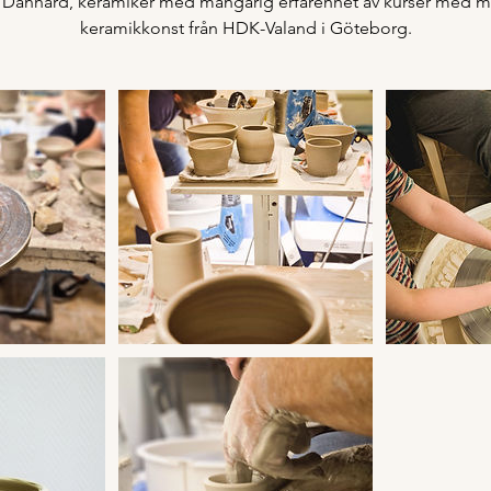
l Danhard, keramiker med mångårig erfarenhet av kurser med
keramikkonst från HDK-Valand i Göteborg.