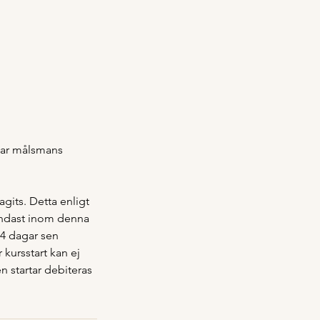
 har målsmans
gits. Detta enligt
 endast inom denna
14 dagar sen
kursstart kan ej
n startar debiteras