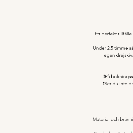
Ett perfekt tillfäl
Under 2,5 timme så
egen drejskiva
❗️På bokningss
❗️Ser du inte 
Material och bränni