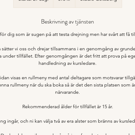
t
a
Beskrivning av tjänsten
r
t
le för dig som är sugen på att testa drejning men har svårt att få t
a
r
 sätter vi oss och drejar tillsammans i en genomgång av grunder
2
 under tillfället. Efter genomgången är det fritt att prova på 
9
handledning av kursledare.
a
u
idan visas en rullmeny med antal deltagare som motsvarar tillgä
g
denna rullmeny när du ska boka så är det den sista platsen som är 
.
närvarande.
Rekommenderad ålder för tillfället är 15 år.
ng ingår, och ni kan välja två av era alster som bränns av kursled